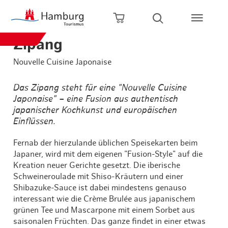
Zum Hauptinhalt springen
Zur Hauptnavigation springen
Zur Volltextsuche springen
Zum Footer springen
Warenkorb öffnen
Suche öffnen
Zipang
Nouvelle Cuisine Japonaise
Das Zipang steht für eine "Nouvelle Cuisine
Japonaise" – eine Fusion aus authentisch
japanischer Kochkunst und europäischen
Einflüssen.
Fernab der hierzulande üblichen Speisekarten beim
Japaner, wird mit dem eigenen "Fusion-Style" auf die
Kreation neuer Gerichte gesetzt. Die iberische
Schweineroulade mit Shiso-Kräutern und einer
Shibazuke-Sauce ist dabei mindestens genauso
interessant wie die Crème Brulée aus japanischem
grünen Tee und Mascarpone mit einem Sorbet aus
saisonalen Früchten. Das ganze findet in einer etwas