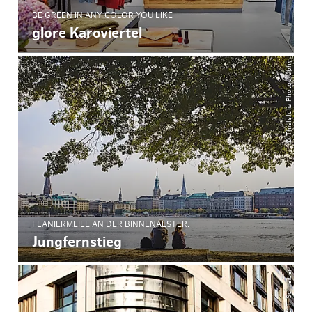
BE GREEN IN ANY COLOR YOU LIKE
glore Karoviertel
© ThisIsJulia Photography
FLANIERMEILE AN DER BINNENALSTER.
Jungfernstieg
© T. Schreiber