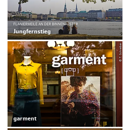
FLANIERMEILE AN DER BINNENALSTER.
Jungfernstieg
© T. Schreiber
garment