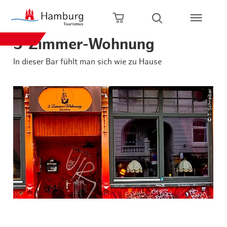
Zum Hauptinhalt springen
Zur Hauptnavigation springen
Zur Volltextsuche springen
Zum Footer springen
Warenkorb öffnen
Suche öffnen
3-Zimmer-Wohnung
In dieser Bar fühlt man sich wie zu Hause
© T. Schreiber