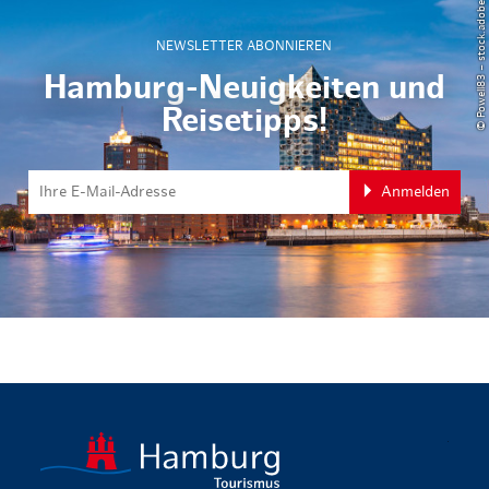
© Powell83 – stock.adobe.com
NEWSLETTER ABONNIEREN
Hamburg-Neuigkeiten und
Reisetipps!
Anmelden
zurück zur 