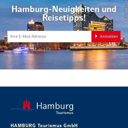
© Powell83 – stock.adobe.com
Hamburg-Neuigkeiten und
Reisetipps!
Anmelden
zurück zur 
HAMBURG Tourismus GmbH