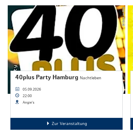
© links im Bild
40plus Party Hamburg
Nachtleben
05.09.2026
22:00
Angie's
Zur Veranstaltung