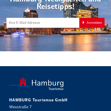
Reisetipps!
Anmelden
zurück zur 
HAMBURG Tourismus GmbH
Wexstraße 7