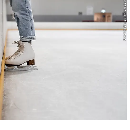
© Kelli McClintock on Unsplash