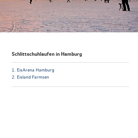
en & Lifestyle
haltig essen & trinken
haltig shoppen
Schlittschuhlaufen in Hamburg
1. EisArena Hamburg
2. Eisland Farmsen