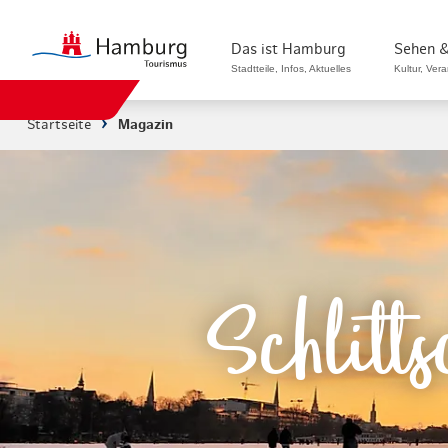
Das ist Hamburg
Sehen &
Stadtteile, Infos, Aktuelles
Kultur, Ver
Startseite
Magazin
Stadtteile in Hamburg
Sehenswürdi
Die Welt in Hamburg
Kultur & Mu
Hamburg nachhaltig erleben
Veranstaltu
Ein Tag in Hamburg
Musicals & 
Schlitt
Hamburg das ganze Jahr
Hamburg mar
Hamburg für...
Rundfahrten
Infos & Mobilität
Radfahren i