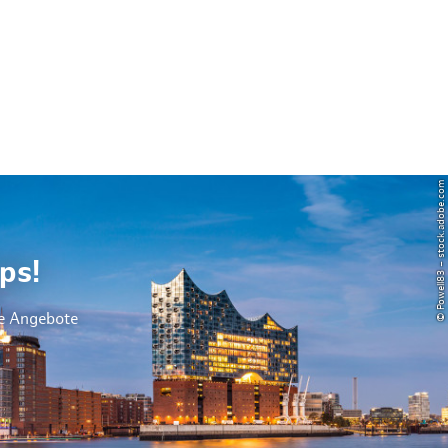
© Powell83 – stock.adobe.com
ps!
le Angebote