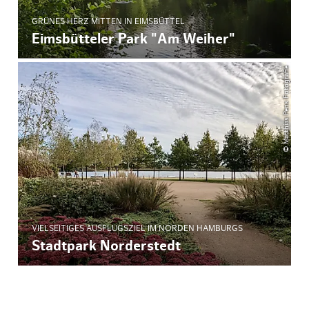
GRÜNES HERZ MITTEN IN EIMSBÜTTEL
Eimsbütteler Park "Am Weiher"
© Matthias Pens Fotografie
VIELSEITIGES AUSFLUGSZIEL IM NORDEN HAMBURGS
Stadtpark Norderstedt