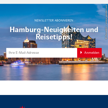
© Powell83 – stock.adobe.com
NEWSLETTER ABONNIEREN
Hamburg-Neuigkeiten und
Reisetipps!
Anmelden
zurück zur 