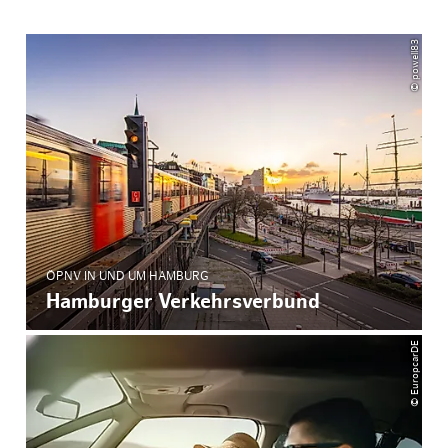
© powell83
ÖPNV IN UND UM HAMBURG
Hamburger Verkehrsverbund
© EuropcarDE