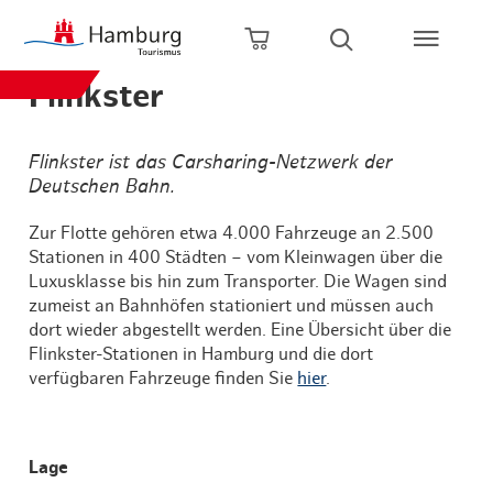
Zum Hauptinhalt springen
Zur Hauptnavigation springen
Zur Volltextsuche springen
Zum Footer springen
Warenkorb öffnen
Suche öffnen
Flinkster
Flinkster ist das Carsharing-Netzwerk der
Deutschen Bahn.
Zur Flotte gehören etwa 4.000 Fahrzeuge an 2.500
Stationen in 400 Städten – vom Kleinwagen über die
Luxusklasse bis hin zum Transporter. Die Wagen sind
zumeist an Bahnhöfen stationiert und müssen auch
dort wieder abgestellt werden. Eine Übersicht über die
Flinkster-Stationen in Hamburg und die dort
verfügbaren Fahrzeuge finden Sie
hier
.
Lage