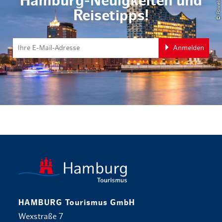
Hamburg-Neuigkeiten und
Reisetipps!
Anmelden
zurück zur 
HAMBURG Tourismus GmbH
Wexstraße 7