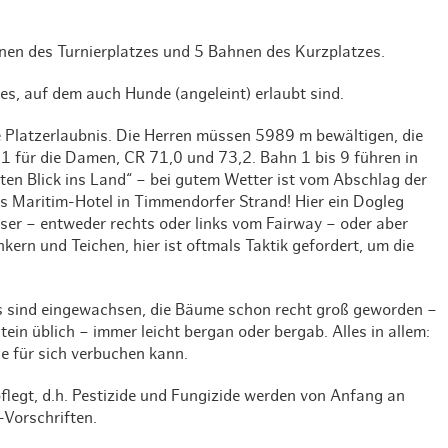
Weihnachten mit Bibi & Tina
hnen des Turnierplatzes und 5 Bahnen des Kurzplatzes.
es, auf dem auch Hunde (angeleint) erlaubt sind.
e Platzerlaubnis. Die Herren müssen 5989 m bewältigen, die
1 für die Damen, CR 71,0 und 73,2. Bahn 1 bis 9 führen in
en Blick ins Land“ – bei gutem Wetter ist vom Abschlag der
 Maritim-Hotel in Timmendorfer Strand! Hier ein Dogleg
ser – entweder rechts oder links vom Fairway – oder aber
unkern und Teichen, hier ist oftmals Taktik gefordert, um die
ys sind eingewachsen, die Bäume schon recht groß geworden –
stein üblich – immer leicht bergan oder bergab. Alles in allem:
se für sich verbuchen kann.
flegt, d.h. Pestizide und Fungizide werden von Anfang an
-Vorschriften.