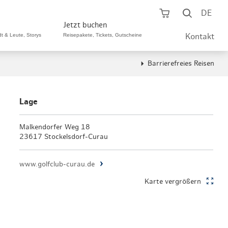
Warenkorb öf
Suche ö
DE
Jetzt buchen
dt & Leute, Storys
Reisepakete, Tickets, Gutscheine
Kontakt
Barrierefreies Reisen
ping A-Z
aurants A-Z
Sommer Special
tteilshopping
s & Bistros A-Z
Lage
Reisepakete
aufszentren
enarten
Malkendorfer Weg 18
Hamburg CARD
23617 Stockelsdorf-Curau
märkte
urger Originale
Tickets & Aktivitäten
www.golfclub-curau.de
henmärkte
ne-Restaurants
Hotels
Karte vergrößern
aufsoffene Sonntage
met- & Feinschmecker
Gutschein schenken
dung, Schuhe, Schmuck
& günstig
Gruppenreisen