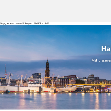
Oops, an error occurred! Request: 3bd9f5bd18a60
Ha
Mit unsere