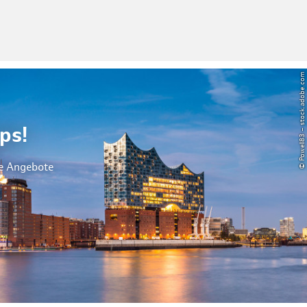
© Powell83 – stock.adobe.com
ps!
le Angebote