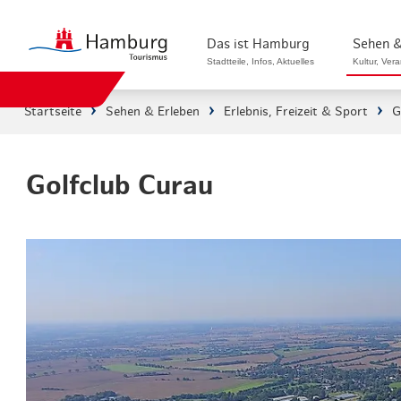
Das ist Hamburg
Sehen &
Stadtteile, Infos, Aktuelles
Kultur, Ver
Startseite
Sehen & Erleben
Erlebnis, Freizeit & Sport
G
Stadtteile in Hamburg
Sehenswürdi
Die Welt in Hamburg
Kultur & Mu
Golfclub Curau
Hamburg nachhaltig erleben
Veranstaltu
Ein Tag in Hamburg
Musicals & 
Hamburg das ganze Jahr
Hamburg mar
Hamburg für...
Rundfahrten
Infos & Mobilität
Radfahren i