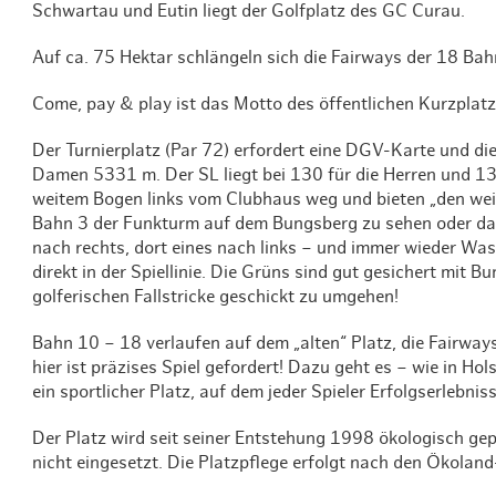
Schwartau und Eutin liegt der Golfplatz des GC Curau.
Auf ca. 75 Hektar schlängeln sich die Fairways der 18 Ba
Come, pay & play ist das Motto des öffentlichen Kurzplatz
Der Turnierplatz (Par 72) erfordert eine DGV-Karte und di
Damen 5331 m. Der SL liegt bei 130 für die Herren und 13
weitem Bogen links vom Clubhaus weg und bieten „den weit
Bahn 3 der Funkturm auf dem Bungsberg zu sehen oder das
nach rechts, dort eines nach links – und immer wieder Was
direkt in der Spiellinie. Die Grüns sind gut gesichert mit B
golferischen Fallstricke geschickt zu umgehen!
Bahn 10 – 18 verlaufen auf dem „alten“ Platz, die Fairwa
hier ist präzises Spiel gefordert! Dazu geht es – wie in Hol
ein sportlicher Platz, auf dem jeder Spieler Erfolgserlebnis
Der Platz wird seit seiner Entstehung 1998 ökologisch gep
nicht eingesetzt. Die Platzpflege erfolgt nach den Ökoland