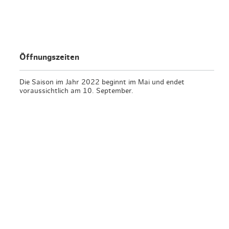
en & Lifestyle
haltig essen & trinken
haltig shoppen
Öffnungszeiten
Die Saison im Jahr 2022 beginnt im Mai und endet
voraussichtlich am 10. September.