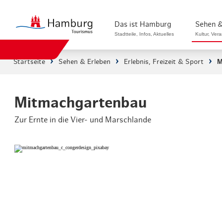
Das ist Hamburg
Sehen &
Stadtteile, Infos, Aktuelles
Kultur, Ver
Startseite
Sehen & Erleben
Erlebnis, Freizeit & Sport
M
Stadtteile in Hamburg
Sehenswürdi
Die Welt in Hamburg
Kultur & Mu
Mitmachgartenbau
Zur Ernte in die Vier- und Marschlande
Hamburg nachhaltig erleben
Veranstaltu
Ein Tag in Hamburg
Musicals & 
Hamburg das ganze Jahr
Hamburg mar
Hamburg für...
Rundfahrten
Infos & Mobilität
Radfahren i