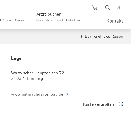
Warenkorb öf
Suche ö
DE
Jetzt buchen
dt & Leute, Storys
Reisepakete, Tickets, Gutscheine
Kontakt
Barrierefreies Reisen
ping A-Z
aurants A-Z
Sommer Special
tteilshopping
s & Bistros A-Z
Lage
Reisepakete
aufszentren
enarten
Warwischer Hauptdeisch 72
Hamburg CARD
21037 Hamburg
märkte
urger Originale
Tickets & Aktivitäten
www.mitmachgartenbau.de
henmärkte
ne-Restaurants
Hotels
Karte vergrößern
aufsoffene Sonntage
met- & Feinschmecker
Gutschein schenken
dung, Schuhe, Schmuck
& günstig
Gruppenreisen