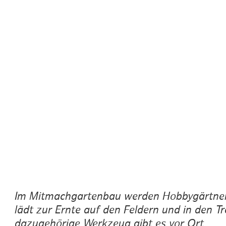
Routen & To
Historische
Grüne Metro
Erlebnis, Fre
Im Mitmachgartenbau werden Hobbygärtner
lädt zur Ernte auf den Feldern und in den 
dazugehörige Werkzeug gibt es vor Ort.