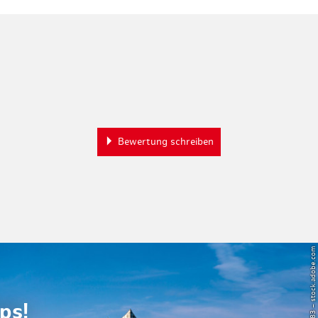
Bewertung schreiben
© Powell83 – stock.adobe.com
ps!