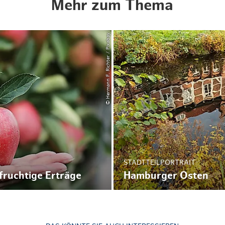
Mehr zum Thema
© Hermann F. Richter / Pixabay
STADTTEILPORTRAIT
 fruchtige Erträge
Hamburger Osten