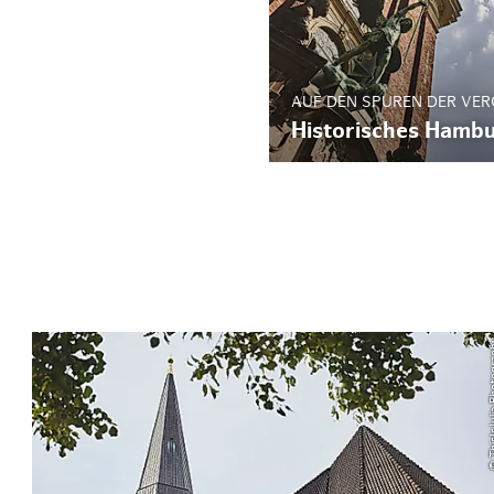
AUF DEN SPUREN DER VE
Historisches Hamb
© ThisIsJuli