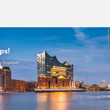
© Powell83 – stock.adobe.com
ps!
le Angebote