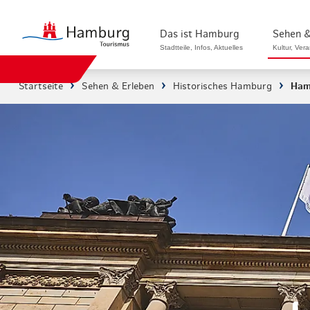
Das ist Hamburg
Sehen &
Stadtteile, Infos, Aktuelles
Kultur, Ver
Startseite
Sehen & Erleben
Historisches Hamburg
Ham
Stadtteile in Hamburg
Sehenswürdi
Die Welt in Hamburg
Kultur & Mu
Hamburg nachhaltig erleben
Veranstaltu
Ein Tag in Hamburg
Musicals & 
Hamburg das ganze Jahr
Hamburg mar
Hamburg für...
Rundfahrten
Infos & Mobilität
Radfahren i