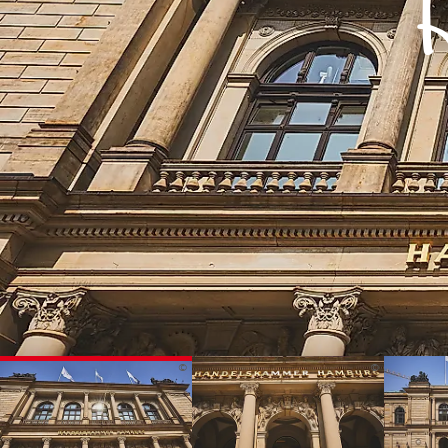
Routen & To
Historische
Grüne Metro
Erlebnis, Fre
©
©