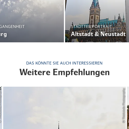
RGANGENHEIT
STADTTEILPORTRAIT
urg
Altstadt & Neustadt
DAS KÖNNTE SIE AUCH INTERESSIEREN
Weitere Empfehlungen
a Photography
© ThisIsJulia Photography