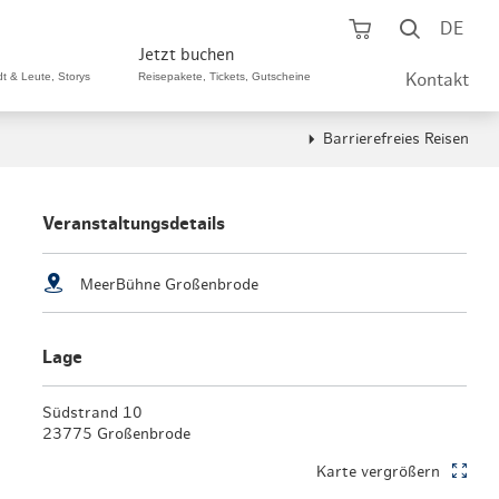
Warenkorb öf
Suche ö
DE
Jetzt buchen
dt & Leute, Storys
Reisepakete, Tickets, Gutscheine
Kontakt
Barrierefreies Reisen
ping A-Z
aurants A-Z
Sommer Special
tteilshopping
s & Bistros A-Z
Veranstaltungsdetails
Reisepakete
aufszentren
enarten
Hamburg CARD
MeerBühne Großenbrode
märkte
urger Originale
Tickets & Aktivitäten
Lage
henmärkte
ne-Restaurants
Hotels
aufsoffene Sonntage
met- & Feinschmecker
Südstrand 10
Gutschein schenken
23775 Großenbrode
dung, Schuhe, Schmuck
& günstig
Karte vergrößern
Gruppenreisen