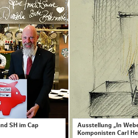
© Ann-Christin Baßin
und SH im Cap
Ausstellung „In Web
Komponisten Carl H