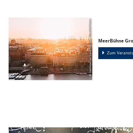
© mediaserver.hamburg.de / DoubleVision
MeerBühne Gr
Zum Veransta