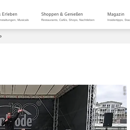
Zum Hauptinhalt springen
Zur Hauptnavigation springen
Zur Volltextsuche springen
Zum Footer springen
 Erleben
Shoppen & Genießen
Magazin
anstaltungen, Musicals
Restaurants, Cafés, Shops, Nachtleben
Insidertipps, Sta
o
gkeiten
Altstadt & Neustadt
Japan
Nachhaltigkeit in Hamburg
Paare
Touristinformation und Service
Shopping
Westfield Hamburg-
Eintauchen in digitale Kunst
Kultur-Highlights 2026
Alle Musicals & Shows
Maritime Sehenswürdigkeiten
Jetzt Reisepaket buchen!
Jetzt Tickets buchen!
Shop
Rest
Hamburg im Frühling
Hamburg CARD kaufen!
Center
Überseequartier
sik
HafenCity & Speicherstadt
Frankreich
Nachhaltige Ecken entdecken
Familien
Restaurants & Cafés
Elbphilharmonie
Veranstaltungskalender
Disneys Der König der Löwen
Maritime Veranstaltungen
Übernachtungen mit Anreise
Musicals & Shows
Stad
Café
Hamburg im Sommer
Rabatte & Leistungen
Jetzt Hotel buchen!
Stadtplan
Elbphilharmonie
Jetzt mehr erfahren!
ngen
St. Pauli und Hafen
England
Nachhaltige Ausflugsziele
Junge Leute
Szene & Nachtleben
Maritime Kultur & UNESCO
Highlights 2026
MJ - Das Michael Jackson
Maritime Kultur & UNESCO
Musical-Reisen
Stadtrundfahrten
Eink
Küch
Hamburg im Herbst
Stadtrundfahrten
Vorteile der Hamburg CARD
Themenhotels
Anreise nach Hamburg
Hamburger Rathaus
Musical
Stadtgeschichtliche Museen
Gästeführer und
Shows
Reeperbahn
Italien
Nachhaltig essen & trinken
Senioren
Kunst & Ausstellungen
Hafengeburtstag Hamburg
Hamburger Hafen & Umgebung
Elbphilharmonie-Reisen
Hafenrundfahrten
Floh
Hamb
Hamburg im Winter
Alsterrundfahrten
Spaziergänge durch Hamburg
Sonderangebote
© GTS
Themenrundgänge
ÖPNV & Mobilität
St. Michaelis Kirche – Michel
Disneys Musical Tarzan
Historische Gebäude &
itim
Sternschanze & Karoviertel
Skandinavien
Nachhaltig shoppen
Sportbegeisterte
Konzerte & Live-Musik
Hamburg Cruise Days
An den Landungsbrücken
Maritime Pakete
Alsterrundfahrten
Woc
Ster
Hamburg bei Regen
Hafenrundfahrten
Kultur & Film
Denkmäler
Hotels von A bis Z
Hotelempfehlungen
Kostenlose Reiseführer-App
St. Pauli & Reeperbahn
Der Teufel trägt Prada
 & Führungen
Blankenese & Elbvororte
Amerika
Nachhaltig untergebracht
Nachtschwärmer:innen
Theater & Bühnenkunst
Festivals & Straßenfeste
Rund um den Fischmarkt
Erlebniswelten
Besondere Anlässe
Stadtführungen
Verk
Gour
Stadtführungen
Maritime Touren
Kirchen in Hamburg
Naturschutzgebiete
Restaurantempfehlungen
Newsletter
Jungfernstieg
Zurück in die Zukunft
n Hamburg
Hamburger Süden
Nachhaltig unterwegs
LGBTQIA+
Musicals
Konzerte & Live-Musik
Durch die Speicherstadt
Outdoor
Hamburg erleben
Food Touren
Klei
Gut 
Shoppingtouren
Historische Straßen
Parks & Grünanlagen
Schiff- und Buscharter
Barrierefreies Reisen
Miniatur Wunderland
Moulin Rouge