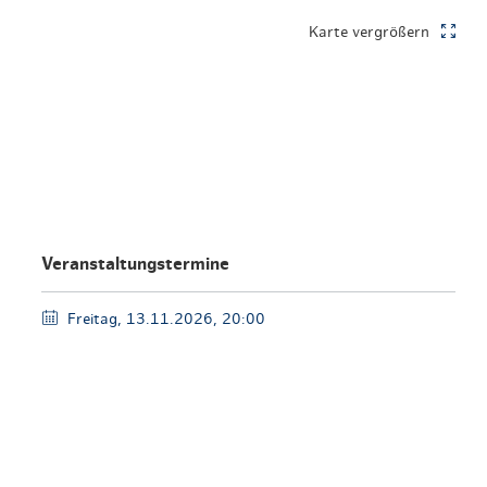
en & Lifestyle
haltig essen & trinken
Karte vergrößern
haltig shoppen
Veranstaltungstermine
Freitag, 13.11.2026, 20:00