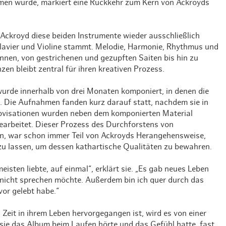
n wurde, markiert eine Rückkehr zum Kern von Ackroyds
Weihnachten mit Bibi & Tina
Ackroyd diese beiden Instrumente wieder ausschließlich
Klavier und Violine stammt. Melodie, Harmonie, Rhythmus und
nnen, von gestrichenen und gezupften Saiten bis hin zu
en bleibt zentral für ihren kreativen Prozess.
wurde innerhalb von drei Monaten komponiert, in denen die
. Die Aufnahmen fanden kurz darauf statt, nachdem sie in
rovisationen wurden neben dem komponierten Material
bearbeitet. Dieser Prozess des Durchforstens von
en, war schon immer Teil von Ackroyds Herangehensweise,
 zu lassen, um dessen kathartische Qualitäten zu bewahren.
meisten liebte, auf einmal“, erklärt sie. „Es gab neues Leben
 nicht sprechen möchte. Außerdem bin ich quer durch das
vor gelebt habe.“
eit in ihrem Leben hervorgegangen ist, wird es von einer
 sie das Album beim Laufen hörte und das Gefühl hatte, fast