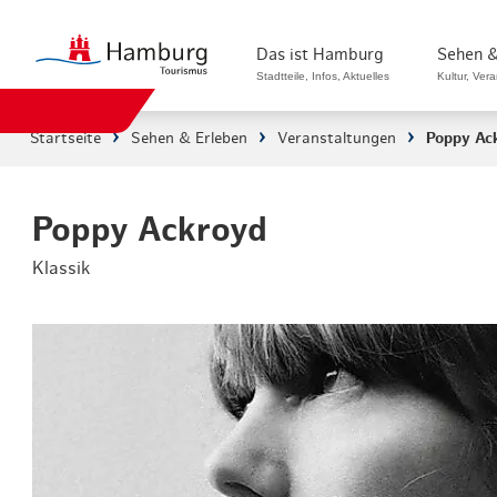
Das ist Hamburg
Sehen &
Stadtteile, Infos, Aktuelles
Kultur, Ver
Startseite
Sehen & Erleben
Veranstaltungen
Poppy Ac
Stadtteile in Hamburg
Sehenswürdi
Die Welt in Hamburg
Kultur & Mu
Poppy Ackroyd
Klassik
Hamburg nachhaltig erleben
Veranstaltu
Ein Tag in Hamburg
Musicals & 
Hamburg das ganze Jahr
Hamburg mar
Hamburg für...
Rundfahrten
Infos & Mobilität
Radfahren i