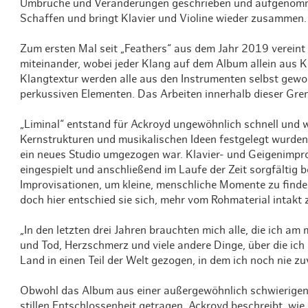
Umbrüche und Veränderungen geschrieben und aufgenomme
Schaffen und bringt Klavier und Violine wieder zusammen.
Zum ersten Mal seit „Feathers“ aus dem Jahr 2019 vereint 
miteinander, wobei jeder Klang auf dem Album allein aus 
Klangtextur werden alle aus den Instrumenten selbst gewo
perkussiven Elementen. Das Arbeiten innerhalb dieser Grenz
„Liminal“ entstand für Ackroyd ungewöhnlich schnell und 
Kernstrukturen und musikalischen Ideen festgelegt wurden
ein neues Studio umgezogen war. Klavier- und Geigenimp
eingespielt und anschließend im Laufe der Zeit sorgfältig 
Improvisationen, um kleine, menschliche Momente zu find
doch hier entschied sie sich, mehr vom Rohmaterial intakt
„In den letzten drei Jahren brauchten mich alle, die ich am 
und Tod, Herzschmerz und viele andere Dinge, über die ich
Land in einen Teil der Welt gezogen, in dem ich noch nie zu
Obwohl das Album aus einer außergewöhnlich schwierigen Z
stillen Entschlossenheit getragen. Ackroyd beschreibt, wie