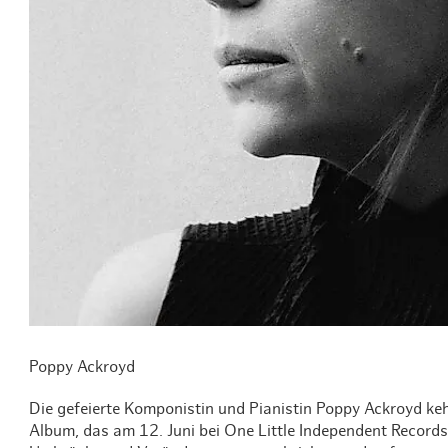
Routen & To
Historische
Grüne Metro
Erlebnis, Fre
Poppy Ackroyd
Die gefeierte Komponistin und Pianistin Poppy Ackroyd keh
Album, das am 12. Juni bei One Little Independent Records 