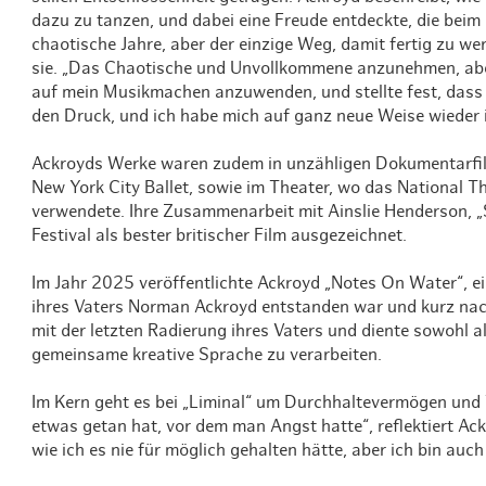
dazu zu tanzen, und dabei eine Freude entdeckte, die beim
chaotische Jahre, aber der einzige Weg, damit fertig zu we
sie. „Das Chaotische und Unvollkommene anzunehmen, aber
auf mein Musikmachen anzuwenden, und stellte fest, dass 
den Druck, und ich habe mich auf ganz neue Weise wieder 
Ackroyds Werke waren zudem in unzähligen Dokumentarfil
New York City Ballet, sowie im Theater, wo das National 
verwendete. Ihre Zusammenarbeit mit Ainslie Henderson, „
Festival als bester britischer Film ausgezeichnet.
Im Jahr 2025 veröffentlichte Ackroyd „Notes On Water“, e
ihres Vaters Norman Ackroyd entstanden war und kurz na
mit der letzten Radierung ihres Vaters und diente sowohl a
gemeinsame kreative Sprache zu verarbeiten.
Im Kern geht es bei „Liminal“ um Durchhaltevermögen und 
etwas getan hat, vor dem man Angst hatte“, reflektiert Ack
wie ich es nie für möglich gehalten hätte, aber ich bin auch 