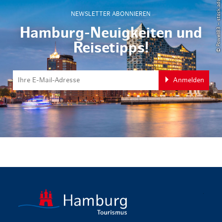
© Powell83 – stock.adobe.com
NEWSLETTER ABONNIEREN
Hamburg-Neuigkeiten und
Reisetipps!
Anmelden
zurück zur 