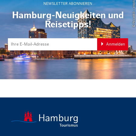
© Powell83 – stock.adobe.com
NEWSLETTER ABONNIEREN
Hamburg-Neuigkeiten und
Reisetipps!
Anmelden
zurück zur 