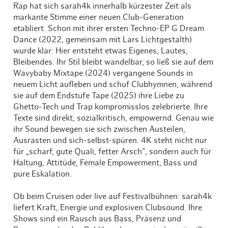
Rap hat sich sarah4k innerhalb kürzester Zeit als
markante Stimme einer neuen Club-Generation
etabliert. Schon mit ihrer ersten Techno-EP G Dream
Dance (2022, gemeinsam mit Lars Lichtgestalth)
wurde klar: Hier entsteht etwas Eigenes, Lautes,
Bleibendes. Ihr Stil bleibt wandelbar, so ließ sie auf dem
Wavybaby Mixtape (2024) vergangene Sounds in
neuem Licht aufleben und schuf Clubhymnen, während
sie auf dem Endstufe Tape (2025) ihre Liebe zu
Ghetto-Tech und Trap kompromisslos zelebrierte. Ihre
Texte sind direkt, sozialkritisch, empowernd. Genau wie
ihr Sound bewegen sie sich zwischen Austeilen,
Ausrasten und sich-selbst-spüren. 4K steht nicht nur
für „scharf, gute Quali, fetter Arsch“, sondern auch für
Haltung, Attitüde, Female Empowerment, Bass und
pure Eskalation.
Ob beim Cruisen oder live auf Festivalbühnen: sarah4k
liefert Kraft, Energie und explosiven Clubsound. Ihre
Shows sind ein Rausch aus Bass, Präsenz und