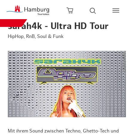
Zum Hauptinhalt springen
Zur Hauptnavigation springen
Zur Volltextsuche springen
Zum Footer springen
Warenkorb öffnen
Suche öffnen
sarah4k - Ultra HD Tour
HipHop, RnB, Soul & Funk
© links im Bild
Mit ihrem Sound zwischen Techno, Ghetto-Tech und