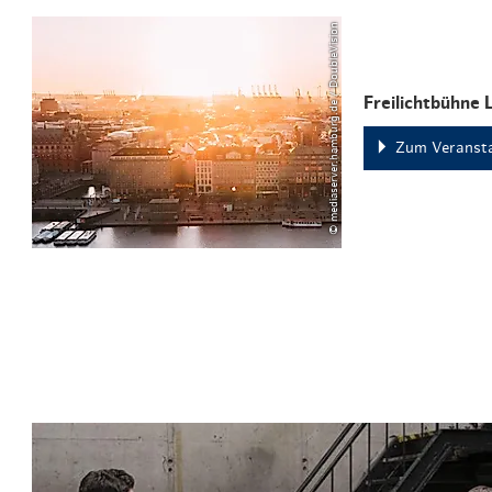
© mediaserver.hamburg.de / DoubleVision
Freilichtbühne 
Zum Veransta