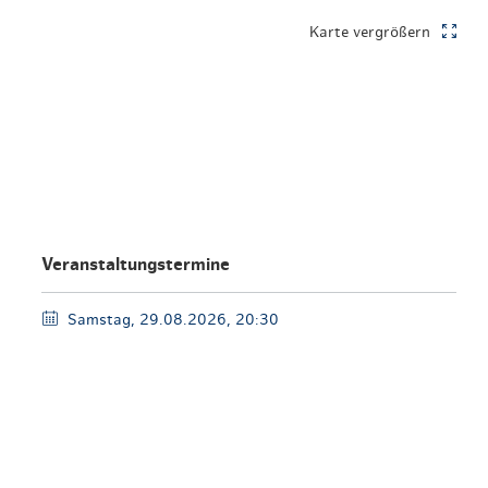
en & Lifestyle
haltig essen & trinken
Karte vergrößern
haltig shoppen
Veranstaltungstermine
Samstag, 29.08.2026, 20:30