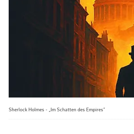
Routen & To
Historische
Grüne Metro
Erlebnis, Fre
Sherlock Holmes - „Im Schatten des Empires“