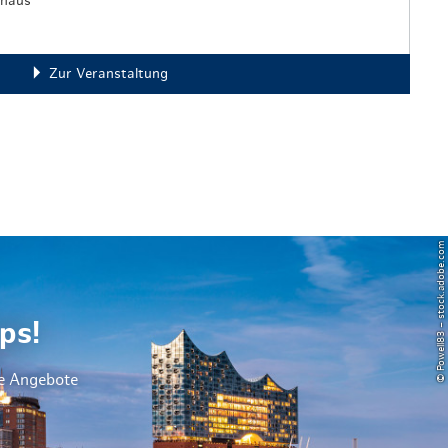
rhaus
Zur Veranstaltung
© Powell83 – stock.adobe.com
ps!
le Angebote