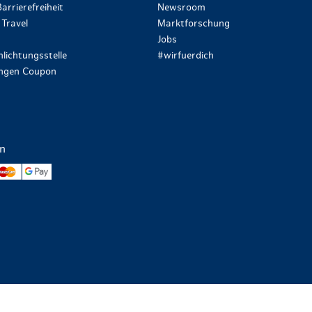
arrierefreiheit
Newsroom
Travel
Marktforschung
Jobs
lichtungsstelle
#wirfuerdich
ungen Coupon
en
yPal
Mastercard
Google Pay