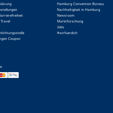
klärung
Hamburg Convention Bureau
stellungen
Nachhaltigkeit in Hamburg
arrierefreiheit
Newsroom
Travel
Marktforschung
Jobs
lichtungsstelle
#wirfuerdich
ungen Coupon
en
yPal
Mastercard
Google Pay