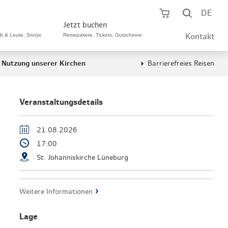
Warenkorb öf
Suche ö
DE
Jetzt buchen
dt & Leute, Storys
Reisepakete, Tickets, Gutscheine
Kontakt
 Nutzung unserer Kirchen
Barrierefreies Reisen
ping A-Z
aurants A-Z
Sommer Special
tteilshopping
s & Bistros A-Z
Veranstaltungsdetails
Reisepakete
aufszentren
enarten
Hamburg CARD
21.08.2026
17:00
märkte
urger Originale
Tickets & Aktivitäten
St. Johanniskirche Lüneburg
henmärkte
ne-Restaurants
Hotels
aufsoffene Sonntage
met- & Feinschmecker
Weitere Informationen
Gutschein schenken
dung, Schuhe, Schmuck
& günstig
Lage
Gruppenreisen