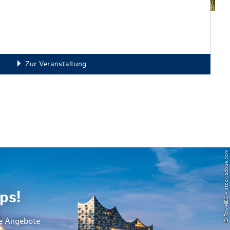
Zur Veranstaltung
© Powell83 – stock.adobe.com
ps!
le Angebote