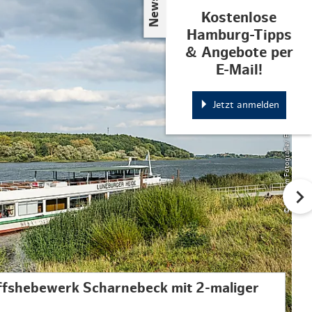
© MarTiem Fotografie/ Flusslandschaft Elbe GmbH, Markus Tiemann
Kostenlose
Hamburg-Tipps
& Angebote per
E-Mail!
Jetzt anmelden
iffshebewerk Scharnebeck mit 2-maliger