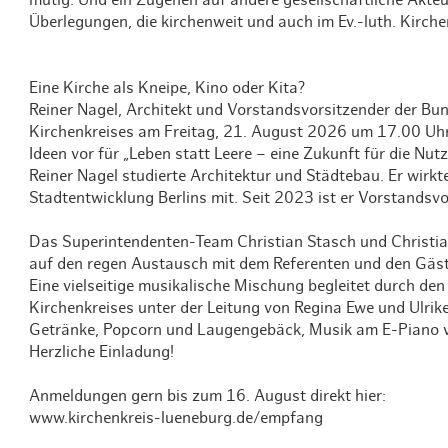
Überlegungen, die kirchenweit und auch im Ev.-luth. Kirc
Eine Kirche als Kneipe, Kino oder Kita?
Reiner Nagel, Architekt und Vorstandsvorsitzender der Bu
Kirchenkreises am Freitag, 21. August 2026 um 17.00 Uhr
Ideen vor für „Leben statt Leere – eine Zukunft für die Nut
Reiner Nagel studierte Architektur und Städtebau. Er wirk
Stadtentwicklung Berlins mit. Seit 2023 ist er Vorstandsv
Das Superintendenten-Team Christian Stasch und Christian C
auf den regen Austausch mit dem Referenten und den Gäst
Eine vielseitige musikalische Mischung begleitet durch d
Kirchenkreises unter der Leitung von Regina Ewe und Ulrik
Getränke, Popcorn und Laugengebäck, Musik am E-Piano v
Herzliche Einladung!
Anmeldungen gern bis zum 16. August direkt hier:
www.kirchenkreis-lueneburg.de/empfang