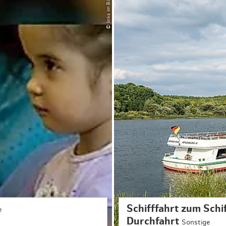
© links im Bild
Schifffahrt zum Sch
e
Durchfahrt
Sonstige