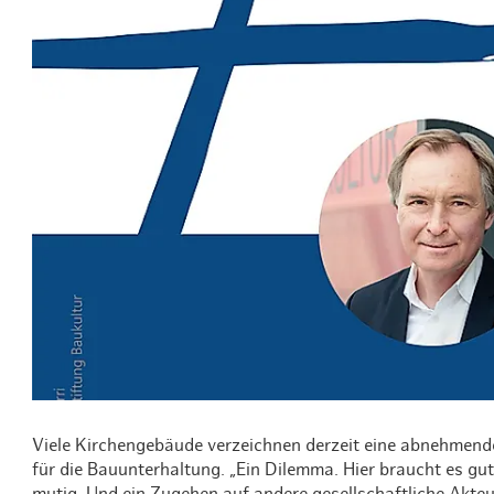
Routen & To
Historische
Grüne Metro
Erlebnis, Fre
Viele Kirchengebäude verzeichnen derzeit eine abnehmende 
für die Bauunterhaltung. „Ein Dilemma. Hier braucht es gu
mutig. Und ein Zugehen auf andere gesellschaftliche Akteu