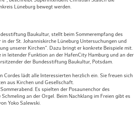
Weihnachten mit Bibi & Tina
henkreis Lüneburg bewegt werden.
ndesstiftung Baukultur, stellt beim Sommerempfang des
 in der St. Johanniskirche Lüneburg Untersuchungen und
zung unserer Kirchen“. Dazu bringt er konkrete Beispiele mit.
te in leitender Funktion an der HafenCity Hamburg und an der
orsitzender der Bundesstiftung Baukultur, Potsdam.
ordes lädt alle Interessierten herzlich ein. Sie freuen sich
en aus Kirchen und Gesellschaft.
en Sommerabend. Es spielten der Posaunenchor des
e Schmeling an der Orgel. Beim Nachklang im Freien gibt es
on Yoko Salewski.