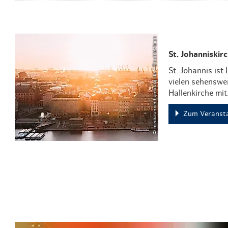
© mediaserver.hamburg.de / DoubleVision
St. Johanniskir
St. Johannis ist
vielen sehenswe
Hallenkirche mi
Zum Veransta