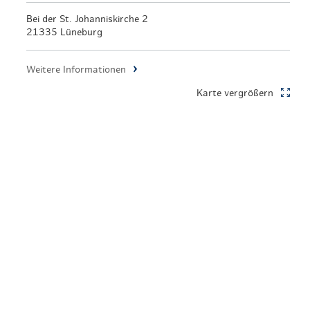
en & Lifestyle
haltig essen & trinken
Bei der St. Johanniskirche 2
21335 Lüneburg
haltig shoppen
Weitere Informationen
Karte vergrößern