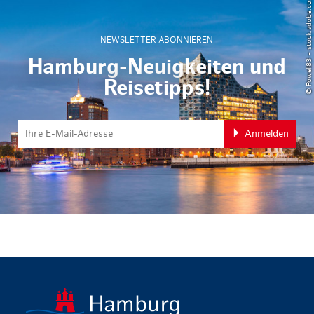
© Powell83 – stock.adobe.com
NEWSLETTER ABONNIEREN
Hamburg-Neuigkeiten und
Reisetipps!
Anmelden
zurück zur 