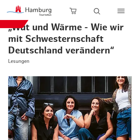
Zum Hauptinhalt springen
Zur Hauptnavigation springen
Zur Volltextsuche springen
Zum Footer springen
Warenkorb öffnen
Suche öffnen
„Wut und Wärme - Wie wir
mit Schwesternschaft
Deutschland verändern“
Lesungen
© Quelle: Reservix