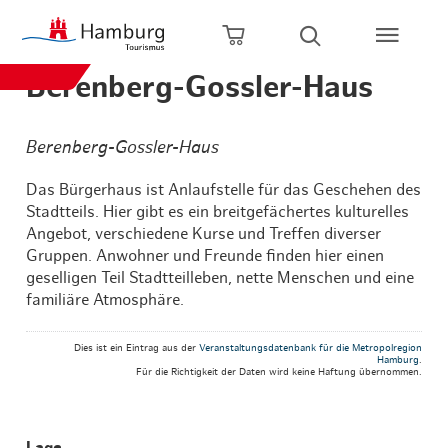
Zum Hauptinhalt springen
Zur Hauptnavigation springen
Zur Volltextsuche springen
Zum Footer springen
Warenkorb öffnen
Suche öffnen
Berenberg-Gossler-Haus
Berenberg-Gossler-Haus
Das Bürgerhaus ist Anlaufstelle für das Geschehen des
Stadtteils. Hier gibt es ein breitgefächertes kulturelles
Angebot, verschiedene Kurse und Treffen diverser
Gruppen. Anwohner und Freunde finden hier einen
geselligen Teil Stadtteilleben, nette Menschen und eine
familiäre Atmosphäre.
Dies ist ein Eintrag aus der
Veranstaltungsdatenbank für die Metropolregion
Hamburg
.
Für die Richtigkeit der Daten wird keine Haftung übernommen.