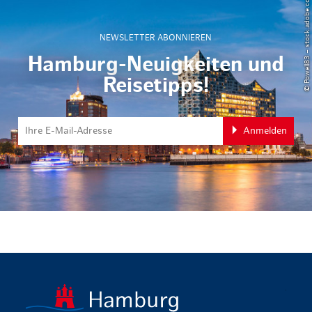
© Powell83 – stock.adobe.com
NEWSLETTER ABONNIEREN
Hamburg-Neuigkeiten und
Reisetipps!
Anmelden
zurück zur 