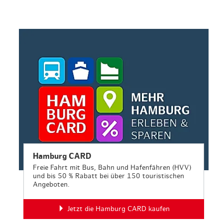
en & Lifestyle
haltig essen & trinken
haltig shoppen
Hamburg CARD
Freie Fahrt mit Bus, Bahn und Hafenfähren (HVV)
und bis 50 % Rabatt bei über 150 touristischen
Angeboten.
Jetzt die Hamburg CARD kaufen