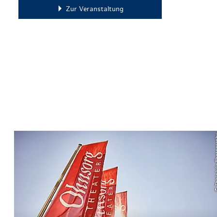
Zur Veranstaltung
© ThisIsJuli