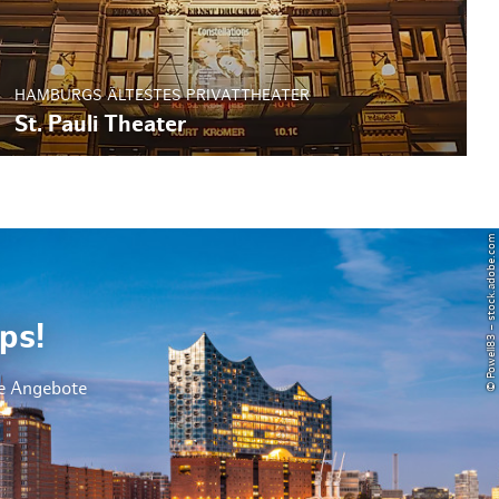
HAMBURGS ÄLTESTES PRIVATTHEATER
St. Pauli Theater
© Powell83 – stock.adobe.com
ps!
le Angebote