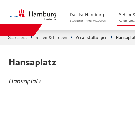
Das ist Hamburg
Sehen &
Stadtteile, Infos, Aktuelles
Kultur, Ver
Startseite
Sehen & Erleben
Veranstaltungen
Hansapla
Stadtteile in Hamburg
Sehenswürdi
Die Welt in Hamburg
Kultur & Mu
Hansaplatz
Hamburg nachhaltig erleben
Veranstaltu
Hansaplatz
Ein Tag in Hamburg
Musicals & 
Hamburg das ganze Jahr
Hamburg mar
Hamburg für...
Rundfahrten
Infos & Mobilität
Radfahren i