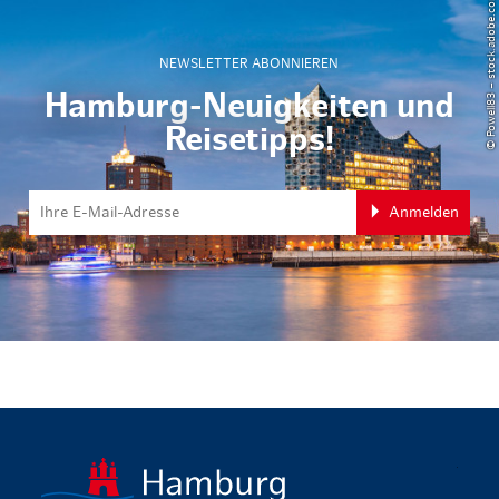
© Powell83 – stock.adobe.com
NEWSLETTER ABONNIEREN
Hamburg-Neuigkeiten und
Reisetipps!
Anmelden
zurück zur 