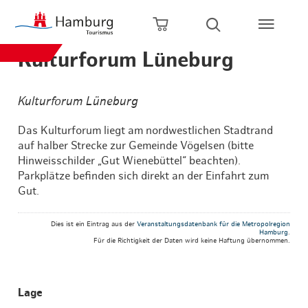
Zum Hauptinhalt springen
Zur Hauptnavigation springen
Zur Volltextsuche springen
Zum Footer springen
Warenkorb öffnen
Suche öffnen
Kulturforum Lüneburg
Kulturforum Lüneburg
Das Kulturforum liegt am nordwestlichen Stadtrand
auf halber Strecke zur Gemeinde Vögelsen (bitte
Hinweisschilder „Gut Wienebüttel“ beachten).
Parkplätze befinden sich direkt an der Einfahrt zum
Gut.
Dies ist ein Eintrag aus der
Veranstaltungsdatenbank für die Metropolregion
Hamburg
.
Für die Richtigkeit der Daten wird keine Haftung übernommen.
Lage