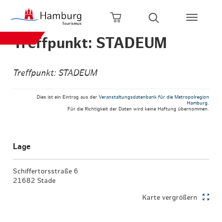
Zum Hauptinhalt springen
Zur Hauptnavigation springen
Zur Volltextsuche springen
Zum Footer springen
Warenkorb öffnen
Suche öffnen
Treffpunkt: STADEUM
Treffpunkt: STADEUM
Dies ist ein Eintrag aus der
Veranstaltungsdatenbank für die Metropolregion
Hamburg
.
Für die Richtigkeit der Daten wird keine Haftung übernommen.
Lage
Schiffertorsstraße 6
21682 Stade
Karte vergrößern