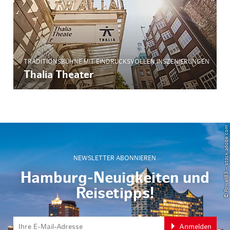
TRADITIONSBÜHNE MIT EINDRUCKSVOLLEN INSZENIERUNGEN
Thalia Theater
© Powell83 – stock.adobe.com
NEWSLETTER ABONNIEREN
Hamburg-Neuigkeiten und
Reisetipps!
Anmelden