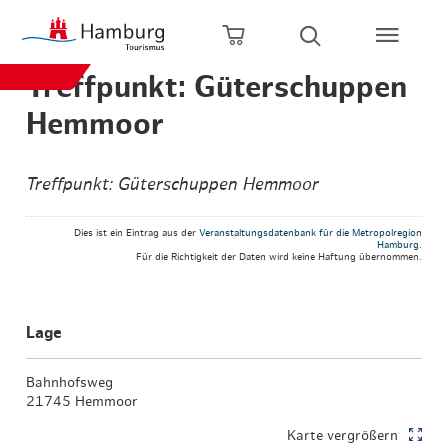
Zum Hauptinhalt springen
Zur Hauptnavigation springen
Zur Volltextsuche springen
Zum Footer springen
Warenkorb öffnen
Suche öffnen
Treffpunkt: Güterschuppen
Hemmoor
Treffpunkt: Güterschuppen Hemmoor
Dies ist ein Eintrag aus der
Veranstaltungsdatenbank für die Metropolregion
Hamburg
.
Für die Richtigkeit der Daten wird keine Haftung übernommen.
Lage
Bahnhofsweg
21745 Hemmoor
Karte vergrößern