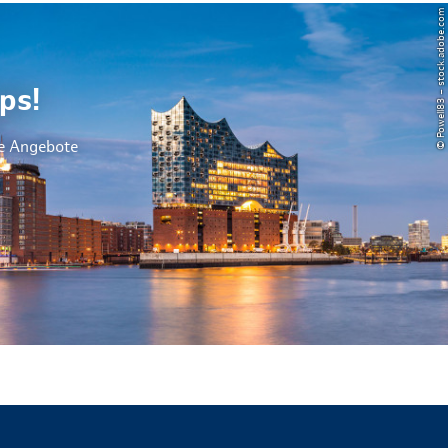
© Powell83 – stock.adobe.com
ps!
le Angebote