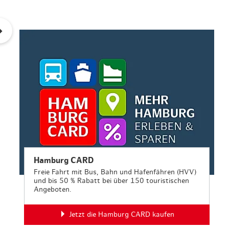
en & Lifestyle
haltig essen & trinken
haltig shoppen
Hamburg CARD
Freie Fahrt mit Bus, Bahn und Hafenfähren (HVV)
und bis 50 % Rabatt bei über 150 touristischen
Angeboten.
Jetzt die Hamburg CARD kaufen