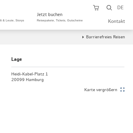
Warenkorb öf
Suche ö
DE
Jetzt buchen
dt & Leute, Storys
Reisepakete, Tickets, Gutscheine
Kontakt
Barrierefreies Reisen
ping A-Z
aurants A-Z
Sommer Special
tteilshopping
s & Bistros A-Z
Lage
Reisepakete
aufszentren
enarten
Heidi-Kabel-Platz 1
Hamburg CARD
20099 Hamburg
märkte
urger Originale
Tickets & Aktivitäten
Karte vergrößern
henmärkte
ne-Restaurants
Hotels
aufsoffene Sonntage
met- & Feinschmecker
Gutschein schenken
dung, Schuhe, Schmuck
& günstig
Gruppenreisen