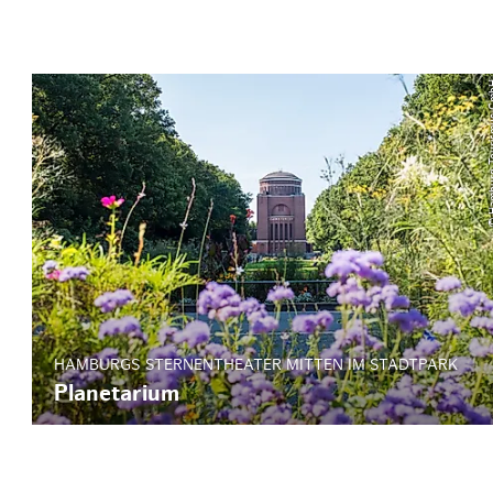
© Hamburg T
HAMBURGS STERNENTHEATER MITTEN IM STADTPARK
Planetarium