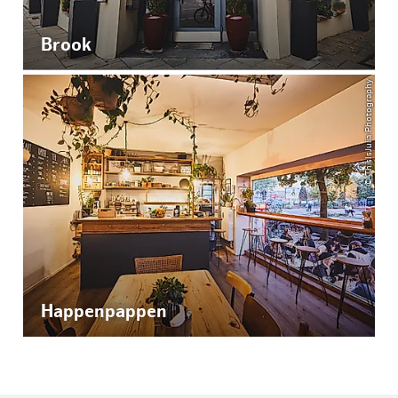
Brook
© ThisIsJulia Photography
Happenpappen