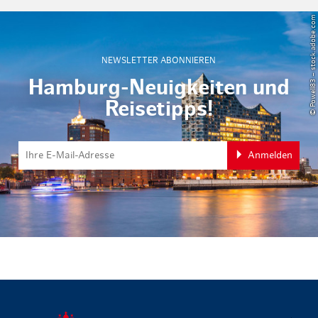
© Powell83 – stock.adobe.com
NEWSLETTER ABONNIEREN
Hamburg-Neuigkeiten und
Reisetipps!
Anmelden
zurück zur 