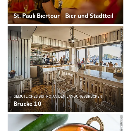
St. Pauli Biertour - Bier und Stadtteil
© ThisIsJulia Photography
GEMÜTLICHES BISTRO AN DEN LANDUNGSBRÜCKEN
Brücke 10
© Ashirwad