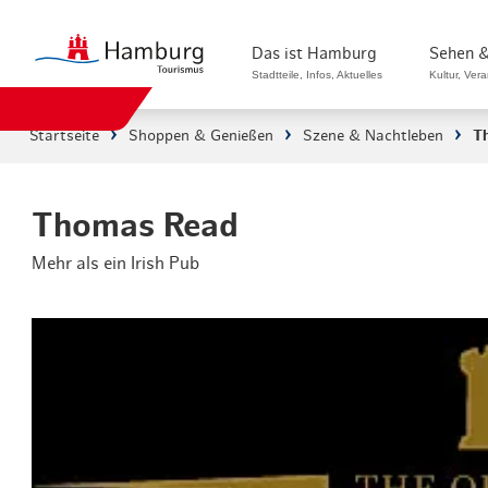
Das ist Hamburg
Sehen &
Stadtteile, Infos, Aktuelles
Kultur, Ver
Startseite
Shoppen & Genießen
Szene & Nachtleben
T
Stadtteile in Hamburg
Sehenswürdi
Die Welt in Hamburg
Kultur & Mu
Thomas Read
Mehr als ein Irish Pub
Hamburg nachhaltig erleben
Veranstaltu
Ein Tag in Hamburg
Musicals & 
Hamburg das ganze Jahr
Hamburg mar
Hamburg für...
Rundfahrten
Infos & Mobilität
Radfahren i