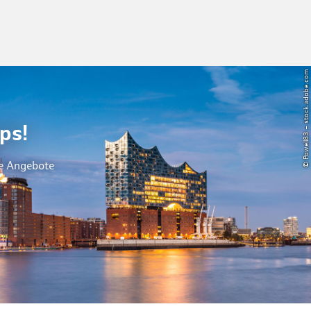
© Powell83 – stock.adobe.com
ps!
le Angebote