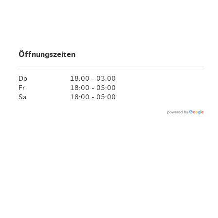
en & Lifestyle
haltig essen & trinken
haltig shoppen
Öffnungszeiten
Do
18:00 - 03:00
Fr
18:00 - 05:00
Sa
18:00 - 05:00