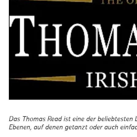
Routen & To
Historische
Grüne Metro
Erlebnis, Fre
Das Thomas Read ist eine der beliebtesten L
Ebenen, auf denen getanzt oder auch einfac