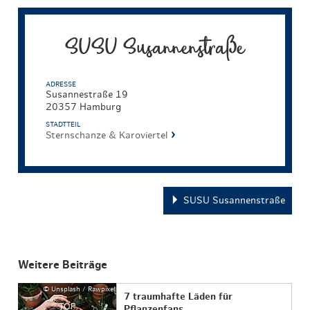
SUSU Susannenstraße
ADRESSE
Susannestraße 19
20357 Hamburg
STADTTEIL
Sternschanze & Karoviertel
SUSU Susannenstraße
Weitere Beiträge
© Unsplash / Rawpixel
7 traumhafte Läden für
TOP
Pflanzenfans