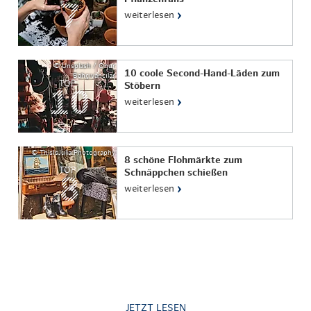
›
weiterlesen
© Unsplash / Onur
10 coole Second-Hand-Läden zum
Bahçıvancılar
TOP
Stöbern
›
weiterlesen
© ThisIsJulia Photography
8 schöne Flohmärkte zum
TOP
Schnäppchen schießen
›
weiterlesen
JETZT LESEN