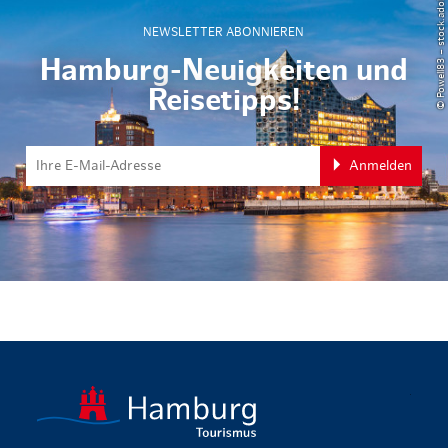
© Powell83 – stock.adobe.com
NEWSLETTER ABONNIEREN
Hamburg-Neuigkeiten und
Reisetipps!
Anmelden
zurück zur 