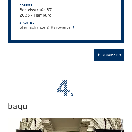
ADRESSE
Bartelsstraße 37
20357 Hamburg
STADTTEIL
Sternschanze & Karoviertel
Minimarkt
baqu
© Maik Pens