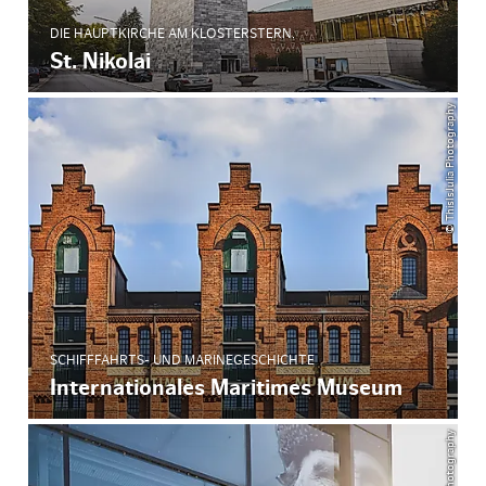
DIE HAUPTKIRCHE AM KLOSTERSTERN.
St. Nikolai
© ThisIsJulia Photography
SCHIFFFAHRTS- UND MARINEGESCHICHTE
Internationales Maritimes Museum