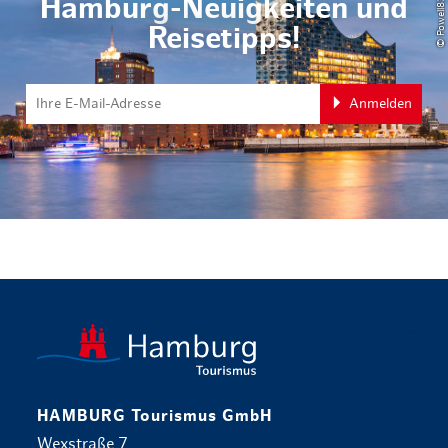
Hamburg-Neuigkeiten und
Reisetipps!
Anmelden
zurück zur 
HAMBURG Tourismus GmbH
Wexstraße 7