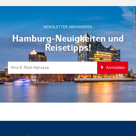
© Powell83 – stock.adobe.com
NEWSLETTER ABONNIEREN
Hamburg-Neuigkeiten und
Reisetipps!
Anmelden
zurück zur 