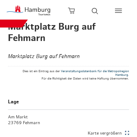
Zum Hauptinhalt springen
Zur Hauptnavigation springen
Zur Volltextsuche springen
Zum Footer springen
Warenkorb öffnen
Suche öffnen
Marktplatz Burg auf
Fehmarn
Marktplatz Burg auf Fehmarn
Dies ist ein Eintrag aus der
Veranstaltungsdatenbank für die Metropolregion
Hamburg
.
Für die Richtigkeit der Daten wird keine Haftung übernommen.
Lage
Am Markt
23769 Fehmarn
Karte vergrößern