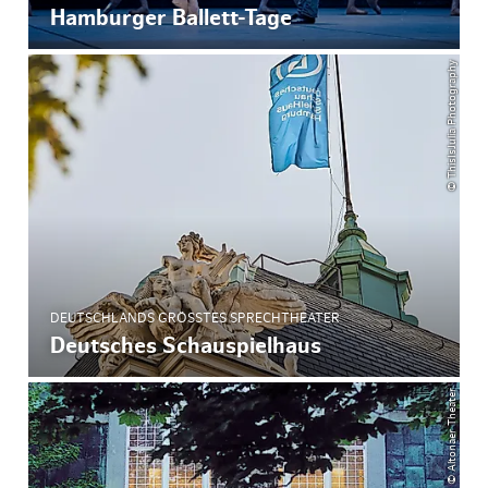
Hamburger Ballett-Tage
© ThisIsJulia Photography
DEUTSCHLANDS GRÖSSTES SPRECHTHEATER
Deutsches Schauspielhaus
© Altonaer Theater