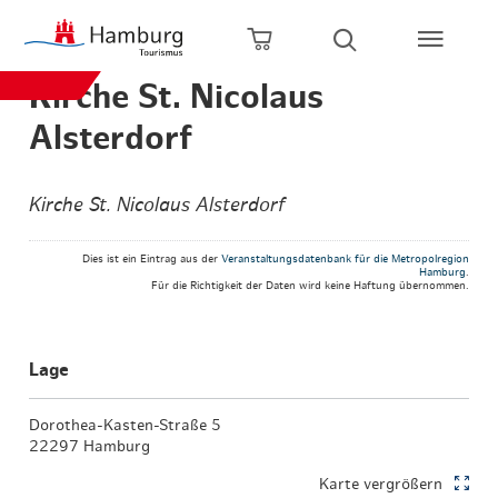
Zum Hauptinhalt springen
Zur Hauptnavigation springen
Zur Volltextsuche springen
Zum Footer springen
Warenkorb öffnen
Suche öffnen
Kirche St. Nicolaus
Alsterdorf
Kirche St. Nicolaus Alsterdorf
Dies ist ein Eintrag aus der
Veranstaltungsdatenbank für die Metropolregion
Hamburg
.
Für die Richtigkeit der Daten wird keine Haftung übernommen.
Lage
Dorothea-Kasten-Straße 5
22297 Hamburg
Karte vergrößern