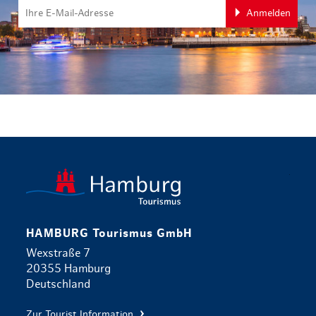
Anmelden
zurück zur 
HAMBURG Tourismus GmbH
Wexstraße 7
20355 Hamburg
Deutschland
Zur Tourist Information