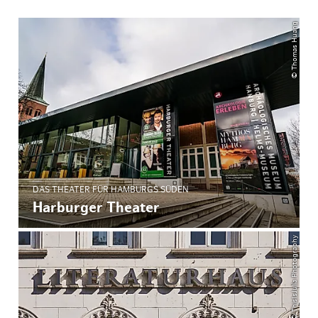
© Thomas Huang
DAS THEATER FÜR HAMBURGS SÜDEN
Harburger Theater
© ThisIsJulia Photography