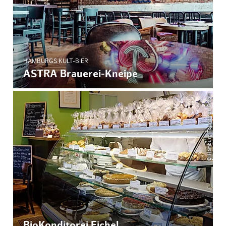
HAMBURGS KULT-BIER
ASTRA Brauerei-Kneipe
© Hamburg Tourismus GmbH
BioKonditorei Eichel