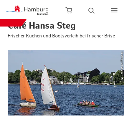
Zum Hauptinhalt springen
Zur Hauptnavigation springen
Zur Volltextsuche springen
Zum Footer springen
Warenkorb öffnen
Suche öffnen
Café Hansa Steg
Frischer Kuchen und Bootsverleih bei frischer Brise
© Scholie on Pixabay