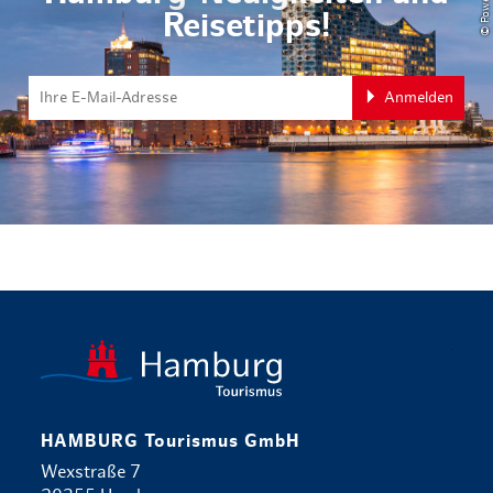
Reisetipps!
Anmelden
zurück zur 
HAMBURG Tourismus GmbH
Wexstraße 7