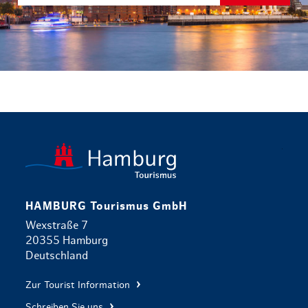
zurück zur 
HAMBURG Tourismus GmbH
Wexstraße 7
20355 Hamburg
Deutschland
Zur Tourist Information
Schreiben Sie uns