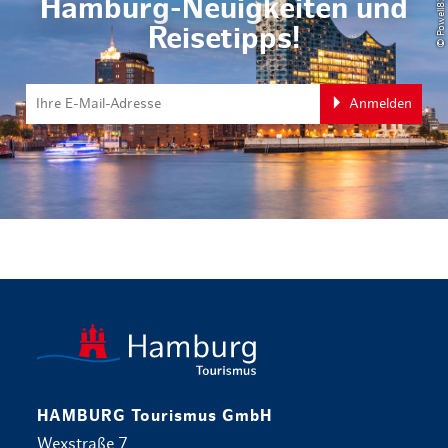
Hamburg-Neuigkeiten und
Reisetipps!
Anmelden
zurück zur 
HAMBURG Tourismus GmbH
Wexstraße 7