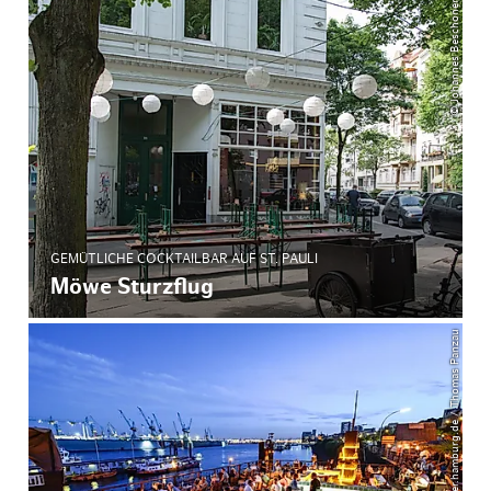
© Johannes Beschoner
GEMÜTLICHE COCKTAILBAR AUF ST. PAULI
Möwe Sturzflug
© mediaserver.hamburg.de / Thomas Panzau