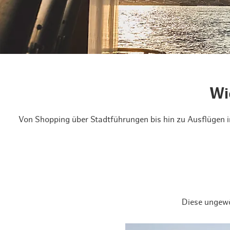
Routen & To
Historische
Grüne Metro
Erlebnis, Fre
Wi
Von Shopping über Stadtführungen bis hin zu Ausflügen in
Diese ungewö