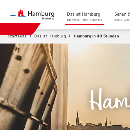
Das ist Hamburg
Sehen &
Stadtteile, Infos, Aktuelles
Kultur, Ver
Startseite
Das ist Hamburg
Hamburg in 48 Stunden
Stadtteile in Hamburg
Sehenswürdi
Die Welt in Hamburg
Kultur & Mu
Hamburg nachhaltig erleben
Veranstaltu
Ein Tag in Hamburg
Musicals & 
Hamb
Hamburg das ganze Jahr
Hamburg mar
Hamburg für...
Rundfahrten
Infos & Mobilität
Radfahren i