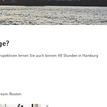
en & Lifestyle
haltig essen & trinken
haltig shoppen
ge?
erspektiven lernen Sie auch binnen 48 Stunden in Hamburg
tream-Routen.