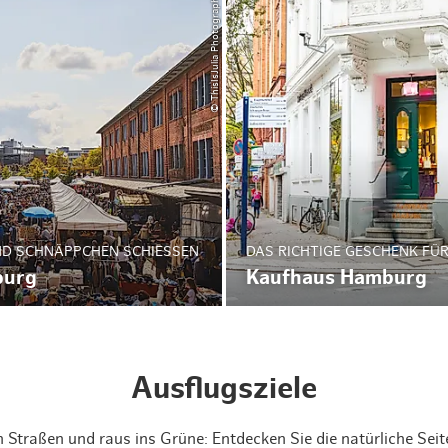
© ThisIsJulia Photography
Weihnachten mit Bibi & Tina
D SCHNÄPPCHEN SCHIESSEN
DAS RICHTIGE GESCHENK FÜ
burg
Kaufhaus Hamburg
Ausflugsziele
 Straßen und raus ins Grüne: Entdecken Sie die natürliche Sei