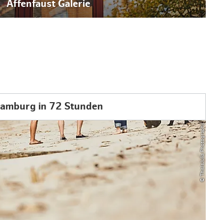
Affenfaust Galerie
amburg in 72 Stunden
© ThisIsJulia Photography