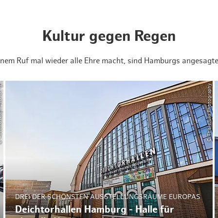
Kultur gegen Regen
em Ruf mal wieder alle Ehre macht, sind Hamburgs angesagte 
um PROTOTYP
© ThisIsJulia Photography
DREI DER SCHÖNSTEN AUSSTELLUNGSRÄUME EUROPAS
Deichtorhallen Hamburg - Halle für