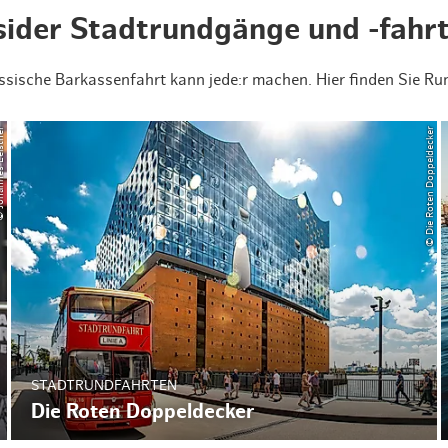
sider Stadtrundgänge und -fahr
assische Barkassenfahrt kann jede:r machen. Hier finden Sie 
s Leistner
© Die Roten Doppeldecker
STADTRUNDFAHRTEN
Die Roten Doppeldecker