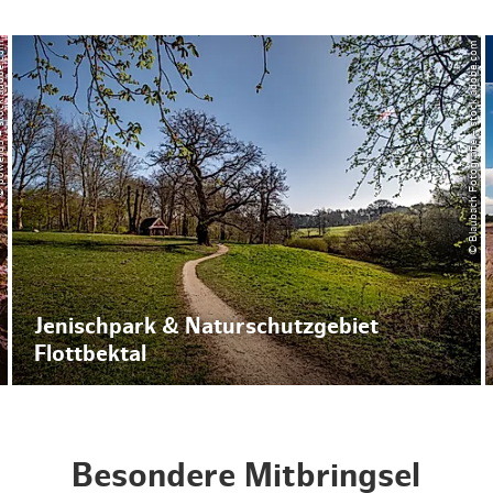
stock.adobe.com
© Blaubach Fotografie – stock.adobe.com
Jenischpark & Naturschutzgebiet
Flottbektal
Besondere Mitbringsel