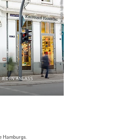
© Timo Sommer, Lee Maas
R JEDEN ANLASS
te Hamburgs.