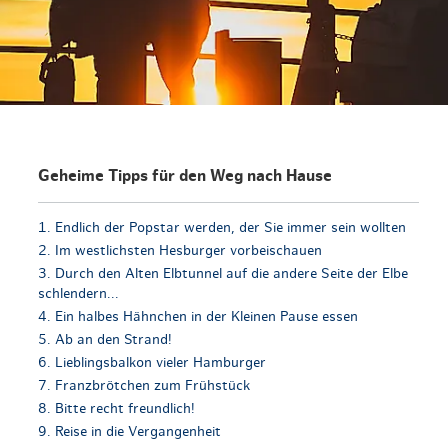
en & Lifestyle
haltig essen & trinken
haltig shoppen
Geheime Tipps für den Weg nach Hause
1. Endlich der Popstar werden, der Sie immer sein wollten
2. Im westlichsten Hesburger vorbeischauen
3. Durch den Alten Elbtunnel auf die andere Seite der Elbe
schlendern...
4. Ein halbes Hähnchen in der Kleinen Pause essen
5. Ab an den Strand!
6. Lieblingsbalkon vieler Hamburger
7. Franzbrötchen zum Frühstück
8. Bitte recht freundlich!
9. Reise in die Vergangenheit