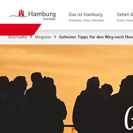
Das ist Hamburg
Sehen &
Stadtteile, Infos, Aktuelles
Kultur, Ver
Startseite
Magazin
Geheime Tipps für den Weg nach Hau
Stadtteile in Hamburg
Sehenswürdi
Die Welt in Hamburg
Kultur & Mu
Hamburg nachhaltig erleben
Veranstaltu
Ein Tag in Hamburg
Musicals & 
Hamburg das ganze Jahr
Hamburg mar
Hamburg für...
Rundfahrten
Infos & Mobilität
Radfahren i