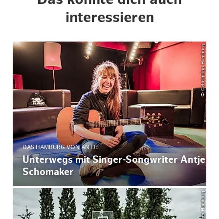
interessieren
© Geheimtipp Hamburg
DAS HAMBURG VON ANTJE
Unterwegs mit Singer-Songwriter Antje
Schomaker
© Geheimtipp Hamburg