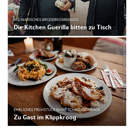
KULINARISCHES BRÜDERKOMMANDO
Die Kitchen Guerilla bitten zu Tisch
© Dahlina-Sophie Kock / Geheimtipp Hamburg
EHRLICHES FRÜHSTÜCK OHNE SCHNICKSCHNACK
Zu Gast im Klippkroog