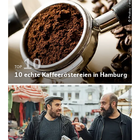
© Pixabay / eliasfalla
TOP
10 echte Kaffeeröstereien in Hamburg
© Kevin McElvaney