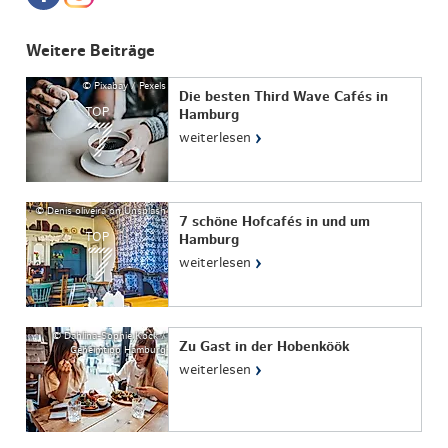
Weitere Beiträge
© Pixabay / Pexels
Die besten Third Wave Cafés in
TOP
Hamburg
›
weiterlesen
© Denis oliveira on Unsplash
7 schöne Hofcafés in und um
TOP
Hamburg
›
weiterlesen
© Dahlina-Sophie Kock /
Zu Gast in der Hobenköök
Geheimtipp Hamburg
›
weiterlesen