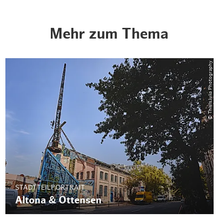
Weihnachten mit Bibi & Tina
Mehr zum Thema
© ThisIsJulia Photography
STADTTEILPORTRAIT
Altona & Ottensen