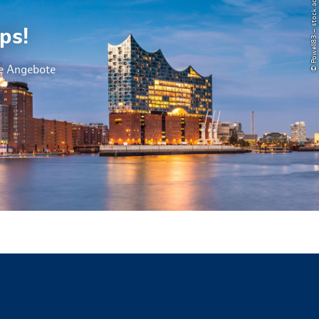
© Powell83 – stock.adobe.com
ps!
le Angebote