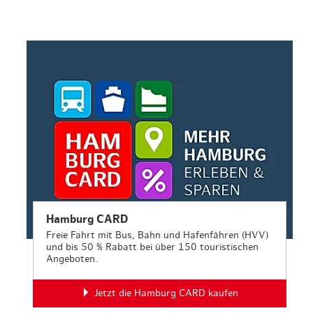
en & Lifestyle
haltig essen & trinken
haltig shoppen
Hamburg CARD
Freie Fahrt mit Bus, Bahn und Hafenfähren (HVV)
und bis 50 % Rabatt bei über 150 touristischen
Angeboten.
Jetzt die Hamburg CARD kaufen