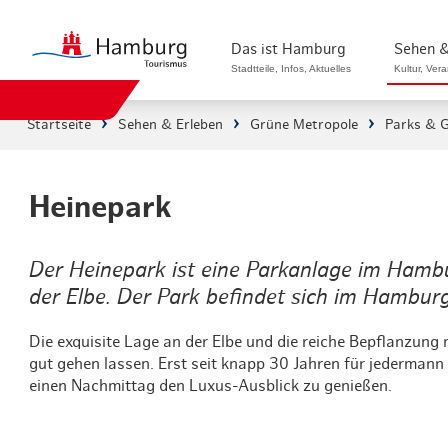
Das ist Hamburg
Sehen &
Stadtteile, Infos, Aktuelles
Kultur, Ver
Startseite
Sehen & Erleben
Grüne Metropole
Parks & 
Stadtteile in Hamburg
Sehenswürdi
Die Welt in Hamburg
Kultur & Mu
Heinepark
Hamburg nachhaltig erleben
Veranstaltu
Der Heinepark ist eine Parkanlage im Hambur
Ein Tag in Hamburg
Musicals & 
der Elbe. Der Park befindet sich im Hambur
Hamburg das ganze Jahr
Hamburg mar
Die exquisite Lage an der Elbe und die reiche Bepflanzung 
gut gehen lassen. Erst seit knapp 30 Jahren für jedermann
Hamburg für...
Rundfahrten
einen Nachmittag den Luxus-Ausblick zu genießen.
Infos & Mobilität
Radfahren i