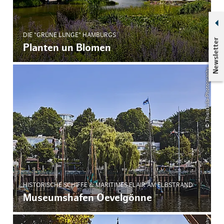
DIE "GRÜNE LUNGE" HAMBURGS
Newsletter
Planten un Blomen
© ThisIsJulia-Photography
HISTORISCHE SCHIFFE & MARITIMES FLAIR AM ELBSTRAND
Museumshafen Oevelgönne