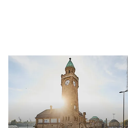
© ThisIsJuli