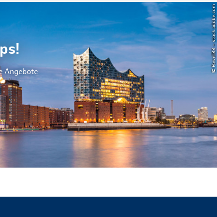
© Powell83 – stock.adobe.com
ps!
le Angebote