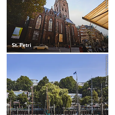
St. Petri
© ThisIsJulia-Photography