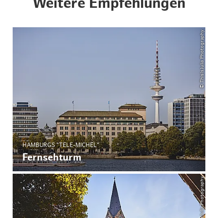
Weitere Empfehlungen
© ThisIsJulia Photography
HAMBURGS "TELE-MICHEL"
Fernsehturm
© ThisIsJulia Photography