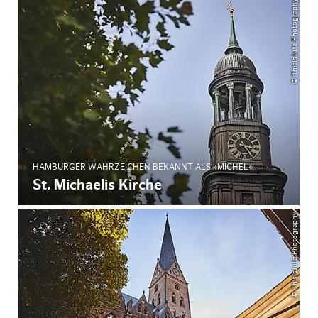
© ThisIsJulia Photography
HAMBURGER WAHRZEICHEN BEKANNT ALS »MICHEL«
St. Michaelis Kirche
© ThisIsJulia Photography