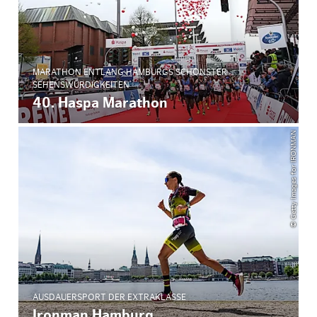
MARATHON ENTLANG HAMBURGS SCHÖNSTER
SEHENSWÜRDIGKEITEN
40. Haspa Marathon
© Getty Images for IRONMAN
AUSDAUERSPORT DER EXTRAKLASSE
Ironman Hamburg