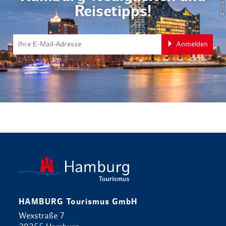
Reisetipps!
Anmelden
zurück zur 
HAMBURG Tourismus GmbH
Wexstraße 7